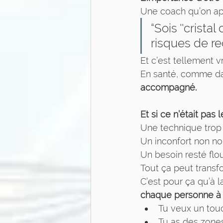
Une coach qu’on ap
“Sois ''crista
risques de re
Et c’est tellement vr
En santé, comme dan
accompagné.
Et si ce n’était pa
Une technique trop 
Un inconfort non n
Un besoin resté flou
Tout ça peut trans
C’est pour ça qu’à l
chaque personne à 
Tu veux un tou
Tu as des zone