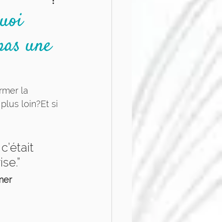
logiques
uoi
pas une
rmer la 
plus loin?Et si 
c’était 
se.”
mer 