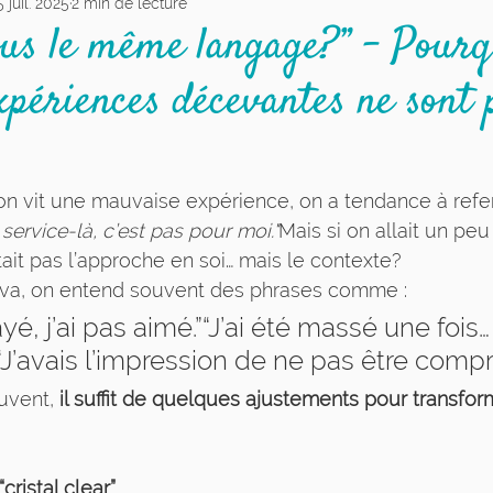
5 juil. 2025
2 min de lecture
ons humaines
Prise de sang
Services psycho
ous le même langage?” – Pourq
xpériences décevantes ne sont 
e sang
Soins podologiques
n vit une mauvaise expérience, on a tendance à refe
 service-là, c’est pas pour moi."
Mais si on allait un peu 
ait pas l’approche en soi… mais le contexte?
va, on entend souvent des phrases comme :
ayé, j’ai pas aimé.”“J’ai été massé une fois… 
”“J’avais l’impression de ne pas être compri
uvent, 
il suffit de quelques ajustements pour transfor
cristal clear”