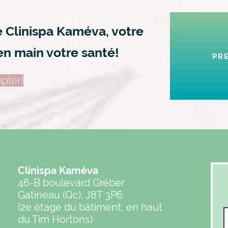
dispo
e Clinispa Kaméva, votre
en main votre santé!
PR
pter!
Clinispa Kaméva
46-B boulevard Gréber
Gatineau (Qc), J8T 3P6
(2e étage du bâtiment, en haut
du Tim Hortons)