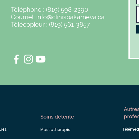
Téléphone : (819) 598-2390
Courriel:
info@clinispakameva.ca
Télécopieur : (819) 561-3857
Autres
profe
Soins détente
ques
Téléméd
Massothérapie