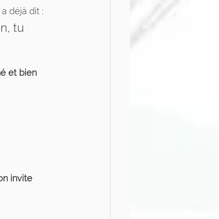
 déjà dit :
n, tu 
é et bien 
on invite 