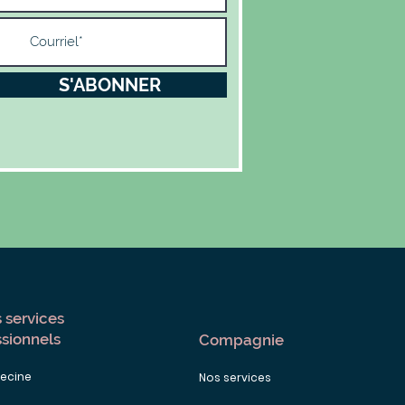
S'ABONNER
 services
ssionnels
Compagnie
ecine
Nos services