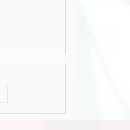
uoi consulter une
tionniste quand toute
ormation semble déjà