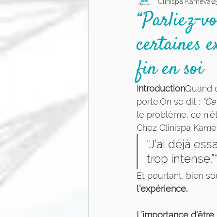
Clinispa Kaméva
2
Équilibre de vie
Relati
“Parliez-v
certaines e
Massothérapie
Prise d
fin en soi
Introduction
Quand o
porte.On se dit : 
"Ce
le problème, ce n’ét
Chez Clinispa Kamé
“J’ai déjà ess
trop intense.
Et pourtant, bien so
l’expérience.
L’importance d’être “