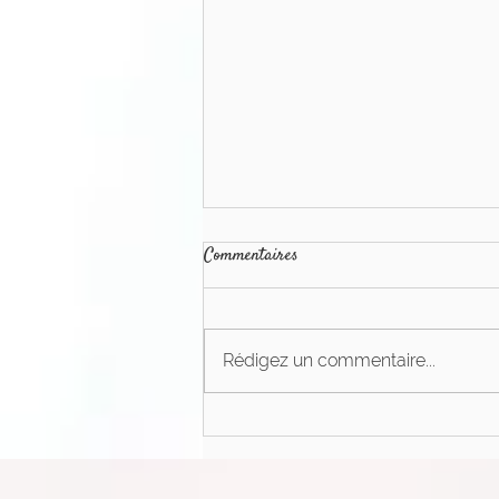
Commentaires
Rédigez un commentaire...
Pourquoi retombe-t-on toujours
dans nos anciennes habitudes?
Partie 2