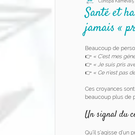
Clinispa Kaméva
5
Équilibre de vie
Relati
Santé et ha
jamais « pr
Massothérapie
Prise d
Beaucoup de personn
👉 
« C’est mes gènes
👉 
« Je suis pris av
👉 
« Ce n’est pas d
Ces croyances sont
beaucoup plus de po
Un signal du 
Qu’il s’agisse d’un 