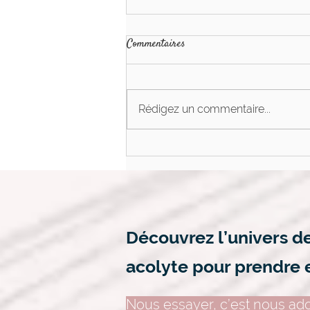
Commentaires
Rédigez un commentaire...
Est-ce que le massage peut
vraiment aider mon mal de dos?
(Partie 1)
Découvrez l’univers d
acolyte pour prendre 
Nous essayer, c’est nous ado