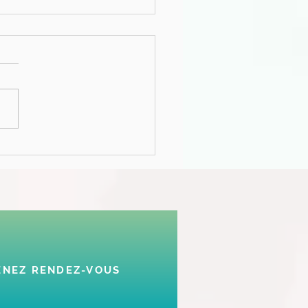
uoi retombe-t-on toujours
nos anciennes habitudes?
 1
ENEZ RENDEZ-VOUS