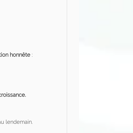
tion honnête
 :
croissance.
au lendemain. 