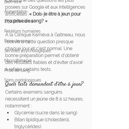
C’est l’une des questions les plus 
Bien-être
posées sur Google et aux intelligences 
Alimentation
artificielles :
« Dois-je être à jeun pour 
ma prise de sang? »
Équilibre de vie
Relations humaines
À la Clinique Kaméva à Gatineau, nous 
Prise de sang
recevons cette question presque 
chaque jour et c’est normal. Une 
Services psychologiques
bonne préparation permet d’obtenir 
Massothérapie
des résultats fiables et d’éviter d’avoir 
à refaire certains tests.
Prise de sang
Soins podologiques
Quels tests demandent d’être à jeun?
Certains examens sanguins 
nécessitent un jeûne de 8 à 12 heures, 
notamment :
Glycémie (sucre dans le sang)
Bilan lipidique (cholestérol, 
triglycérides)