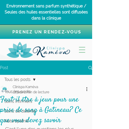
Environnement sans parfum synthétique /
Seules des huiles essentielles sont diffusées
dans la clinique
PRENEZ UN RENDEZ-VOUS
Post
Tous les posts
Clinispa Kaméva
Tous les posts
27 janv.
1 min de lecture
Faut-il être à jeun pour une
Soins infirmiers
prise de sang à Gatineau? Ce
Soins de détente
que vous devez savoir
Naturopathie