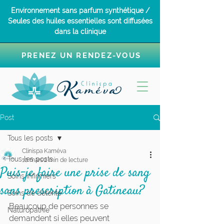
Environnement sans parfum synthétique /
Seules des huiles essentielles sont diffusées
dans la clinique
PRENEZ UN RENDEZ-VOUS
Post
Tous les posts
Clinispa Kaméva
Tous les posts
10 mars
2 min de lecture
Puis-je faire une prise de sang
Soins infirmiers
sans prescription à Gatineau?
Soins de détente
Beaucoup de personnes se 
Naturopathie
demandent si elles peuvent 