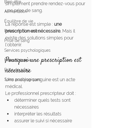
Bien-être
simplement prendre rendez-vous pour 
une prise de sang.
Alimentation
Équilibre de vie
La réponse est simple : 
une 
prescription est nécessaire. 
Mais il 
Relations humaines
existe des solutions simples pour 
Prise de sang
l’obtenir.
Services psychologiques
Pourquoi une prescription est 
Massothérapie
nécessaire
Prise de sang
Une analyse sanguine est un acte 
Soins podologiques
médical.
Le professionnel prescripteur doit :
déterminer quels tests sont 
nécessaires
interpréter les résultats
assurer le suivi si nécessaire