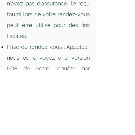
n'avez pas d'assurance, le reçu
fourni lors de votre rendez-vous
peut être utilisé pour des fins
fiscales.
Prise de rendez-vous : Appelez-
nous ou envoyez une version
PDF de votre requête par
courriel pour planifier votre
rendez-vous. Cela nous permet
de préparer votre visite et de
nous assurer que nous pouvons
répondre à tous vos besoins de
tests en une seule session.