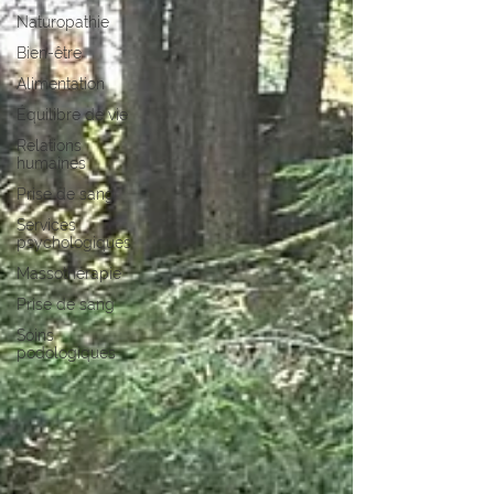
Naturopathie
Bien-être
Alimentation
Équilibre de vie
Relations
humaines
Prise de sang
Services
psychologiques
Massothérapie
Prise de sang
Soins
podologiques