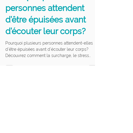
Pourquoi plusieurs
personnes attendent
d’être épuisées avant
d’écouter leur corps?
Pourquoi plusieurs personnes attendent-elles
d’être épuisées avant d’écouter leur corps?
Découvrez comment la surcharge, le stress
chronique et le mode automatique peuvent
influencer votre récupération et votre santé
globale. Article prévention et récupération à
Gatineau par Clinispa Kaméva.
Découvrez l’univers de
Clinispa Kaméva, votre acolyte
pour prendre en main votre