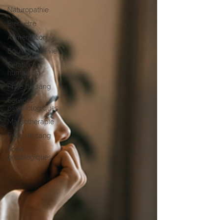
Naturopathie
Bien-être
Alimentation
Équilibre de vie
Relations
humaines
Prise de sang
Services
psychologiques
Massothérapie
Prise de sang
Soins
podologiques