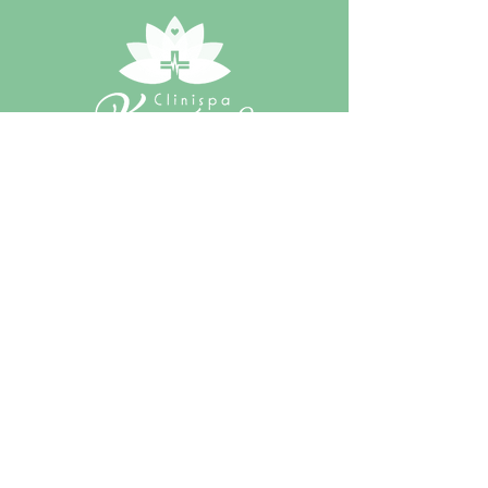
Clinispa Kaméva
46-B boulevard Gréber
Gatineau (Qc), J8T 3P6
(2e étage du bâtiment, en haut du
Tim Hortons)
Téléphone :
(819) 598-2390
Courriel:
info@clinispakameva.ca
Télécopieur :
(819) 561-3857
Notre Infolettre