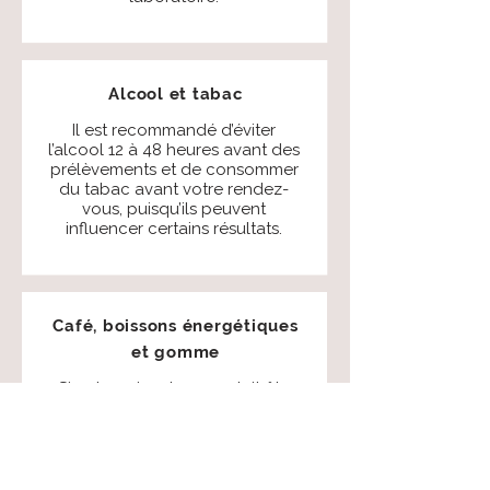
Alcool et tabac
Il est recommandé d’éviter
l’alcool 12 à 48 heures avant des
prélèvements et de consommer
du tabac avant votre rendez-
vous, puisqu’ils peuvent
influencer certains résultats.
Café, boissons énergétiques
et gomme
Si votre prise de sang doit être
faite à jeun, vous devez éviter
de consommer du café, du thé,
du jus, les boissons
énergétiques, les boissons
sucrées et la gomme (même