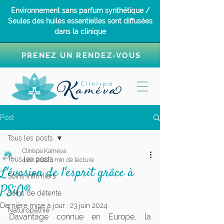
Environnement sans parfum synthétique /
Seules des huiles essentielles sont diffusées
dans la clinique
PRENEZ UN RENDEZ-VOUS
Post
Tous les posts
Clinispa Kaméva
Tous les posts
4 avr. 2022
4 min de lecture
L'évasion de l'esprit grâce à
Soins infirmiers
PSiO®
Soins de détente
Dernière mise à jour :
23 juin 2024
Naturopathie
Davantage connue en Europe, la 