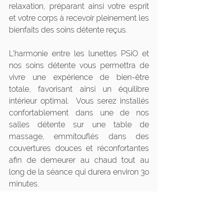
relaxation, préparant ainsi votre esprit 
et votre corps à recevoir pleinement les 
bienfaits des soins détente reçus. 
L'harmonie entre les lunettes PSiO et 
nos soins détente vous permettra de 
vivre une expérience de bien-être 
totale, favorisant ainsi un équilibre 
intérieur optimal.  Vous serez installés 
confortablement dans une de nos 
salles détente sur une table de 
massage, emmitouflés dans des 
couvertures douces et réconfortantes 
afin de demeurer au chaud tout au 
long de la séance qui durera environ 3o 
minutes. 
S'il s'agit de votre première utilisation 
de la technologie PSiO
®
, c'est la 