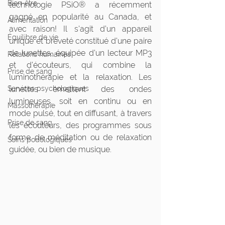
Bien-être
technologie PSiO® a récemment 
gagné en popularité au Canada, et 
Alimentation
avec raison! Il s'agit d’un appareil 
Équilibre de vie
unique et breveté constitué d'une paire 
de lunettes, équipée d'un lecteur MP3 
Relations humaines
et d'écouteurs, qui combine la 
Prise de sang
luminothérapie et la relaxation. Les 
Services psychologiques
lunettes émettent des ondes 
lumineuses, soit en continu ou en 
Massothérapie
mode pulsé, tout en diffusant, à travers 
Prise de sang
les écouteurs, des programmes sous 
forme de méditation ou de relaxation 
Soins podologiques
guidée, ou bien de musique.