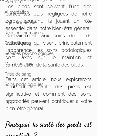
Bien-être
Les pieds sont souvent l'une des 
Alimentation
parties les plus négligées de notre 
corps, pourtant, ils jouent un rôle 
Équilibre de vie
essentiel dans notre bien-être général. 
Relations humaines
Contrairement aux 
soins de pieds 
esthétiques
 qui visent principalement 
Prise de sang
l'apparence, 
les soins podologiques 
Services psychologiques
sont axés
 sur le maintien et 
Massothérapie
l'amélioration de la santé des pieds. 
Prise de sang
Dans cet article, nous explorerons 
Soins podologiques
pourquoi la santé des pieds est 
significative et comment des soins 
appropriés peuvent contribuer à votre 
bien-être général.
Pourquoi la santé des pieds est 