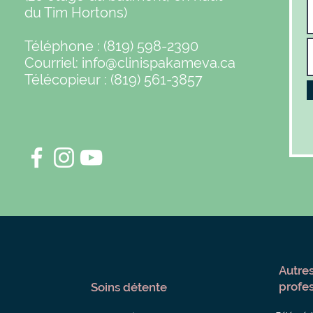
du Tim Hortons)
Téléphone : (819) 598-2390
Courriel:
info@clinispakameva.ca
Télécopieur : (819) 561-3857
Autres
profe
Soins détente