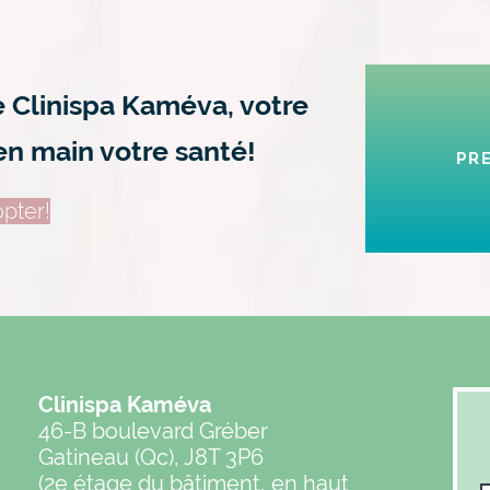
e Clinispa Kaméva, votre
en main votre santé!
PR
pter!
Clinispa Kaméva
46-B boulevard Gréber
Gatineau (Qc), J8T 3P6
(2e étage du bâtiment, en haut