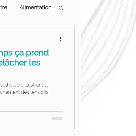
tre
Alimentation
logiques
ps ça prend
elâcher les
thérapie illustrant le
lâchement des tensions