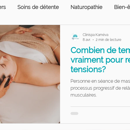
ers
Soins de détente
Naturopathie
Bien-ê
ons humaines
Prise de sang
Services psycho
Clinispa Kaméva
8 avr.
2 min de lecture
Combien de tem
e sang
Soins podologiques
vraiment pour r
tensions?
Personne en séance de masso
processus progressif de re
musculaires.