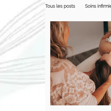
Tous les posts
Soins infirmi
Équilibre de vie
Relati
Massothérapie
Prise d