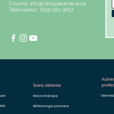
Courriel:
info@clinispakameva.ca
Télécopieur : (819) 561-3857
Autres
profe
Soins détente
ques
Téléméd
Massothérapie
elle
Réflexologie plantaire