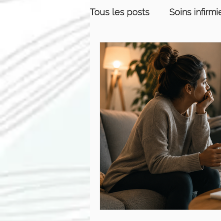
Tous les posts
Soins infirmi
Équilibre de vie
Relati
Massothérapie
Prise d