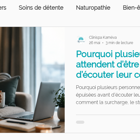
ers
Soins de détente
Naturopathie
Bien-ê
ons humaines
Prise de sang
Services psycho
Clinispa Kaméva
26 mai
3 min de lecture
Pourquoi plusi
e sang
Soins podologiques
attendent d’êtr
d’écouter leur 
Pourquoi plusieurs personnes
épuisées avant d’écouter le
comment la surcharge, le st
automatique peuvent influen
votre santé globale. Article 
Gatineau par Clinispa Kamév