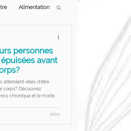
tre
Alimentation
logiques
eurs personnes
e épuisées avant
corps?
 attendent-elles d’être
ur corps? Découvrez
ress chronique et le mode
cer votre récupération et
prévention et récupération à
a.