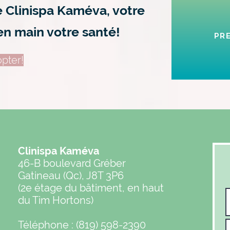
e Clinispa Kaméva, votre
en main votre santé!
PR
pter!
Clinispa Kaméva
46-B boulevard Gréber
Gatineau (Qc), J8T 3P6
(2e étage du bâtiment, en haut
du Tim Hortons)
Téléphone : (819) 598-2390