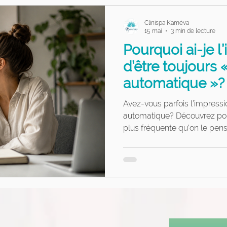
Clinispa Kaméva
15 mai
3 min de lecture
Pourquoi ai-je l
d’être toujours
automatique »?
Avez-vous parfois l’impressio
automatique? Découvrez pou
plus fréquente qu’on le pe
avec votre équilibre au quoti