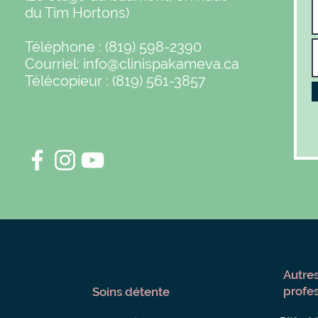
du Tim Hortons)
Téléphone : (819) 598-2390
Courriel:
info@clinispakameva.ca
Télécopieur : (819) 561-3857
Autres
profe
Soins détente