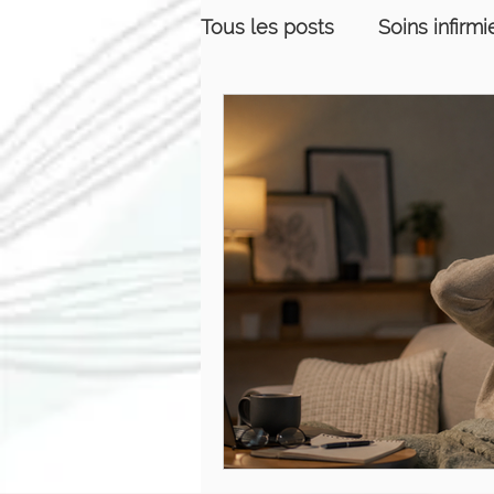
Tous les posts
Soins infirmi
Équilibre de vie
Relati
Massothérapie
Prise d