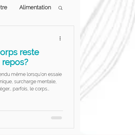
tre
Alimentation
logiques
orps reste
 repos?
 tendu même lorsqu’on essaie
onique, surcharge mentale,
éger… parfois, le corps
me au repos. Découvrez
 persistent et comment
upération physique et mentale
e de la santé.