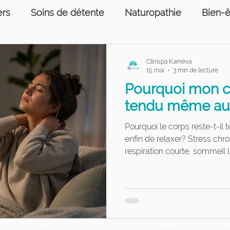
ers
Soins de détente
Naturopathie
Bien-ê
ons humaines
Prise de sang
Services psycho
Clinispa Kaméva
15 mai
3 min de lecture
Pourquoi mon c
e sang
Soins podologiques
tendu même au
Pourquoi le corps reste-t-il
enfin de relaxer? Stress chr
respiration courte, sommeil l
demeure en mode alerte mê
pourquoi certaines tensions
retrouver une meilleure réc
grâce à une approche global