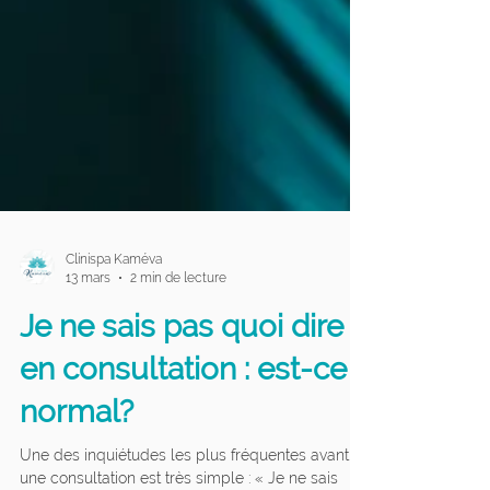
Clinispa Kaméva
13 mars
2 min de lecture
Je ne sais pas quoi dire
en consultation : est-ce
normal?