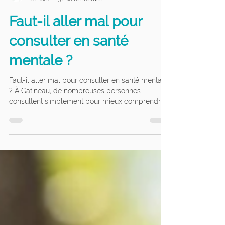
Clinispa Kaméva
6 mars
3 min de lecture
Faut-il aller mal pour
consulter en santé
mentale ?
Faut-il aller mal pour consulter en santé mentale
? À Gatineau, de nombreuses personnes
consultent simplement pour mieux comprendre
leurs émotions, gérer leur stress ou traverser une
période de transition. Découvrez quand consulter
et comment une première rencontre peut vous
aider.