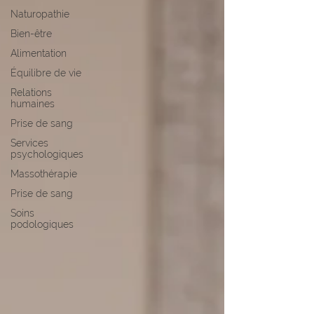
Naturopathie
Bien-être
Alimentation
Équilibre de vie
Relations
humaines
Prise de sang
Services
psychologiques
Massothérapie
Prise de sang
Soins
podologiques