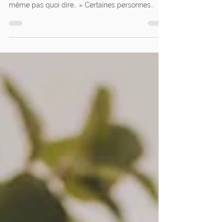
Une des inquiétudes les plus fréquentes avant
une consultation est très simple : « Je ne sais
même pas quoi dire… » Certaines personnes
imaginent qu’il faut arriver avec une histoire
claire, des réponses précises ou un problème
bien défini.En réalité, ce n’est pas du tout
nécessaire. À la Clinispa Kaméva à Gatineau,
beaucoup de personnes commencent
simplement par dire : « Je ne sais pas trop par
où commencer. » Et c’est parfaitement normal.
La consultation n’est pas un examen