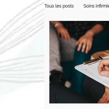
Tous les posts
Soins infirmi
Équilibre de vie
Relati
Massothérapie
Prise d