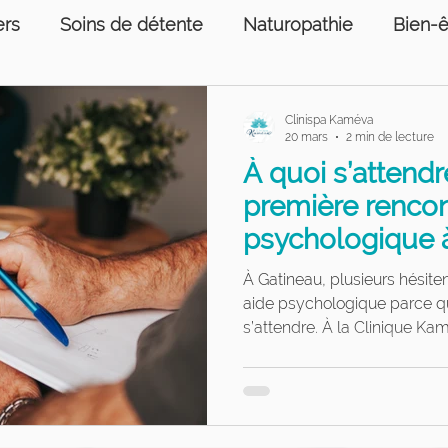
ers
Soins de détente
Naturopathie
Bien-ê
ons humaines
Prise de sang
Services psycho
Clinispa Kaméva
20 mars
2 min de lecture
À quoi s’attendr
e sang
Soins podologiques
première rencon
psychologique 
À Gatineau, plusieurs hésiten
aide psychologique parce qu
s’attendre. À la Clinique Ka
est avant tout une conversa
espace sécurisant et sans pre
nécessaire d’être prêt ou d’a
simplement être là est déjà