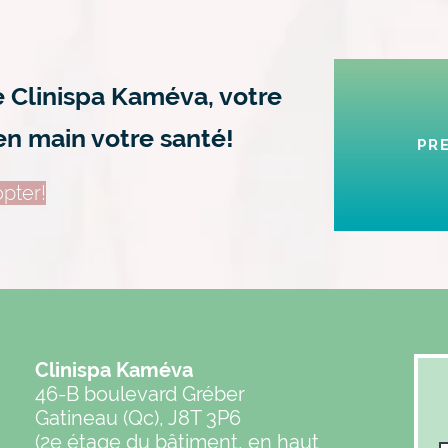
e Clinispa Kaméva, votre
en main votre santé!
PR
pter!
Clinispa Kaméva
46-B boulevard Gréber
Gatineau (Qc), J8T 3P6
(2e étage du bâtiment, en haut