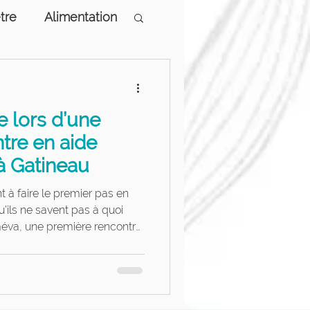
tre
Alimentation
logiques
e lors d’une
tre en aide
à Gatineau
t à faire le premier pas en
’ils ne savent pas à quoi
méva, une première rencontre
tion humaine, dans un
ssion. Il n’est pas
voir les bons mots :
 suffisant pour commencer.