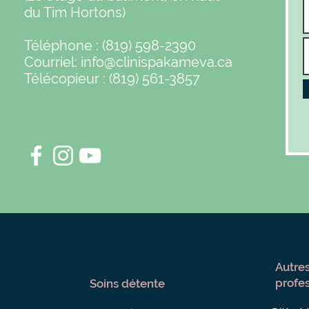
du Tim Hortons)
Téléphone : (819) 598-2390
Courriel:
info@clinispakameva.ca
Télécopieur : (819) 561-3857
Autres
profe
Soins détente